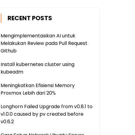
RECENT POSTS
Mengimplementasikan AI untuk
Melakukan Review pada Pull Request
Github
Install kubernetes cluster using
kubeadm
Meningkatkan Efisiensi Memory
Proxmox Lebih dari 20%
Longhorn Failed Upgrade from v0.8.1 to
v1.0.0 caused by pv created before
v0.6.2