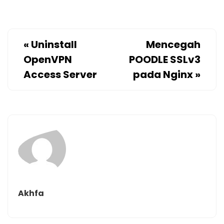
«
Uninstall
Mencegah
OpenVPN
POODLE SSLv3
Access Server
pada Nginx
»
Akhfa