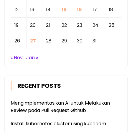
12
13
14
15
16
17
18
19
20
21
22
23
24
25
26
27
28
29
30
31
« Nov
Jan »
RECENT POSTS
Mengimplementasikan AI untuk Melakukan
Review pada Pull Request Github
Install kubernetes cluster using kubeadm