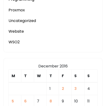
Proxmox
Uncategorized
Website
WSO2
December 2016
M
T
W
T
F
S
S
1
2
3
4
5
6
7
8
9
10
11